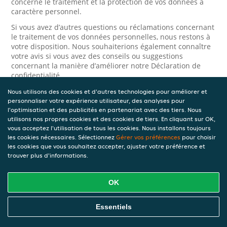
concerne le traitement et la protection de vos données à
caractère personnel.
Si vous avez d’autres questions ou réclamations concernant
le traitement de vos données personnelles, nous restons à
votre disposition. Nous souhaiterions également connaître
votre avis si vous avez des conseils ou suggestions
concernant la manière d’améliorer notre Déclaration de
confidentialité.
Nous utilisons des cookies et d'autres technologies pour améliorer et
Sécurité
personnaliser votre expérience utilisateur, des analyses pour
l'optimisation et des publicités en partenariat avec des tiers. Nous
JET prend la protection des données à caractère personnel
utilisons nos propres cookies et des cookies de tiers. En cliquant sur OK,
très au sérieux. Ainsi, nous prenons les mesures
vous acceptez l'utilisation de tous les cookies. Nous installons toujours
appropriées pour protéger vos données à caractère
les cookies nécessaires. Sélectionnez
Gérer vos préférences
pour choisir
personnel contre l’usage abusif, la perte, l’accès non
les cookies que vous souhaitez accepter, ajuster votre préférence et
autorisé, la divulgation non désirée et la modification non
trouver plus d'informations.
autorisée. Si vous avez des raisons de croire que vos
données à caractère personnel ne sont pas correctement
protégées ou si vous suspectez un usage abusif, veuillez
OK
nous contacter via le
formulaire de confidentialité
.
Essentiels
Comment nous contacter